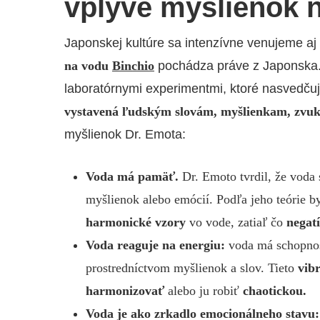
vplyve myšlienok 
Japonskej kultúre sa intenzívne venujeme aj
na vodu
Binchio
pochádza práve z Japonska
laboratórnymi experimentmi, ktoré nasvedču
vystavená ľudským slovám, myšlienkam, zvu
myšlienok Dr. Emota:
Voda má pamäť.
Dr. Emoto tvrdil, že voda 
myšlienok alebo emócií. Podľa jeho teórie 
harmonické vzory
vo vode, zatiaľ čo
negat
Voda reaguje na energiu:
voda má schopnosť
prostredníctvom myšlienok a slov. Tieto
vib
harmonizovať
alebo ju robiť
chaotickou.
Voda je ako zrkadlo emocionálneho stavu: