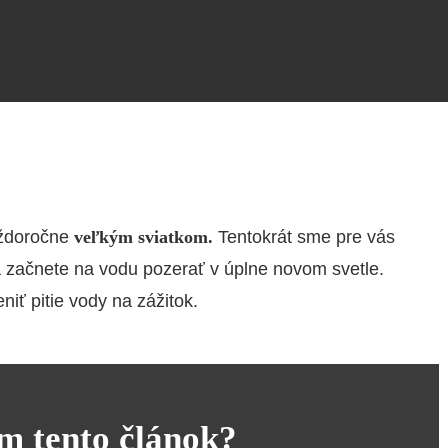
aždoročne
veľkým sviatkom.
Tentokrát sme pre vás
a začnete na vodu pozerať v úplne novom svetle.
ť pitie vody na zážitok.
ám tento článok?