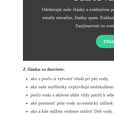
Odoberajte naše články a exkluzívne 
emaily mesačne, žiadny spam. Exkluzív
Zaujímavosti zo svet
Chce
Z článku sa dozviete:
ako a prečo si vytvoriť rituál pri pití vody,
ako naše myšlienky ovplyvňujú molekulárnu
prečo voda a aktívne uhlie vždy patrili k seb
ako premeniť pitie vody na estetický zážit
ako a kde můžete vedome osláviť Deň vody.