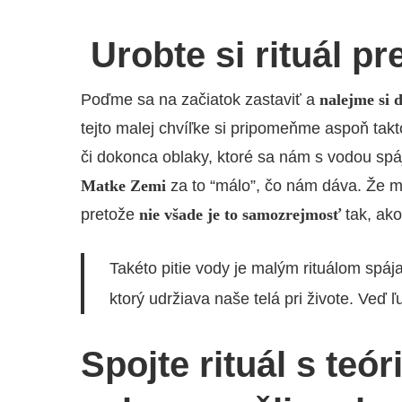
Urobte si rituál p
Poďme sa na začiatok zastaviť a
nalejme si 
tejto malej chvíľke si pripomeňme aspoň takt
či dokonca oblaky, ktoré sa nám s vodou spá
Matke Zemi
za to “málo”, čo nám dáva. Že m
pretože
nie všade je to samozrejmosť
tak, ako
Takéto pitie vody je malým rituálom spáj
ktorý
udržiava naše telá pri živote. Veď 
Spojte rituál s teó