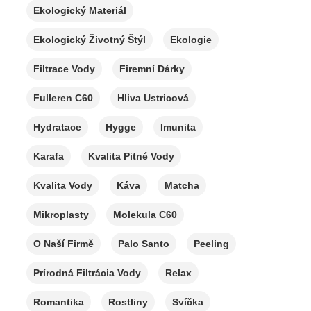
Ekologický Materiál
Ekologický Životný Štýl
Ekologie
Filtrace Vody
Firemní Dárky
Fulleren C60
Hliva Ustricová
Hydratace
Hygge
Imunita
Karafa
Kvalita Pitné Vody
Kvalita Vody
Káva
Matcha
Mikroplasty
Molekula C60
O Naší Firmě
Palo Santo
Peeling
Prírodná Filtrácia Vody
Relax
Romantika
Rostliny
Svíčka