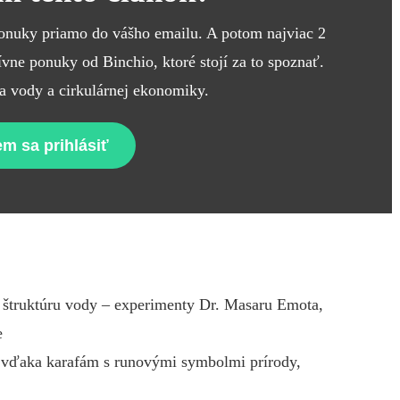
ponuky priamo do vášho emailu. A potom najviac 2
ne ponuky od Binchio, ktoré stojí za to spoznať.
a vody a cirkulárnej ekonomiky.
m sa prihlásiť
 štruktúru vody – experimenty Dr. Masaru Emota,
e
ok vďaka karafám s runovými symbolmi prírody,