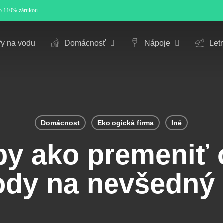
so 110% zárukou
Cart
fy na vodu
Domácnosť
Nápoje
Let
Domácnost
Ekologická firma
Iné
by ako premeniť 
vody na nevšedný 