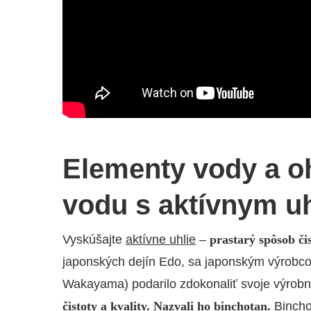
Elementy vody a oh
vodu s aktívnym u
Vyskúšajte
aktívne uhlie
–
prastarý spôsob či
japonských dejín Edo, sa japonským výrobcom
Wakayama) podarilo zdokonaliť svoje výrobné
čistoty a kvality. Nazvali ho binchotan.
Bincho