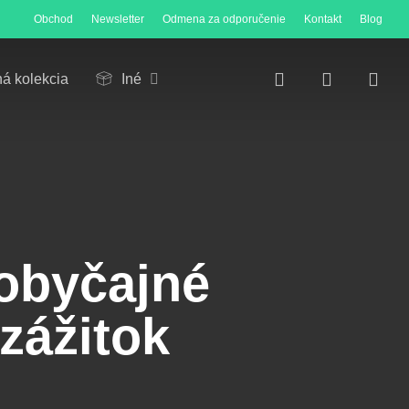
Obchod
Newsletter
Odmena za odporučenie
Kontakt
Blog
Close
Cart
search
account
ná kolekcia
Iné
obyčajné
zážitok