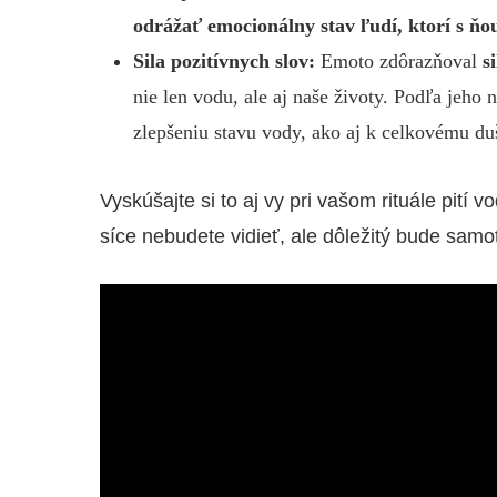
odrážať emocionálny stav ľudí, ktorí s ň
Sila pozitívnych slov:
Emoto zdôrazňoval
s
nie len vodu, ale aj naše životy. Podľa jeho
zlepšeniu stavu vody, ako aj k celkovému d
Vyskúšajte si to aj vy pri vašom rituále pití
síce nebudete vidieť, ale dôležitý bude samotn