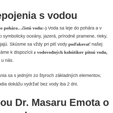
repojenia s vodou
do pohára…čistú vodu:-)
Voda sa leje do pohára a v
o symbolicky oceány, jazerá, prírodné pramene, rieky,
jajú. Skúsme sa vždy pri pití vody
poďakovať
našej
áme k dispozícii
z vodovodných kohútikov pitnú vodu,
 u nás.
ania
sa
s jedným zo štyroch základných elementov,
ľudia dokážu vydržať bez vody iba 2 dni.
riou Dr. Masaru Emota o