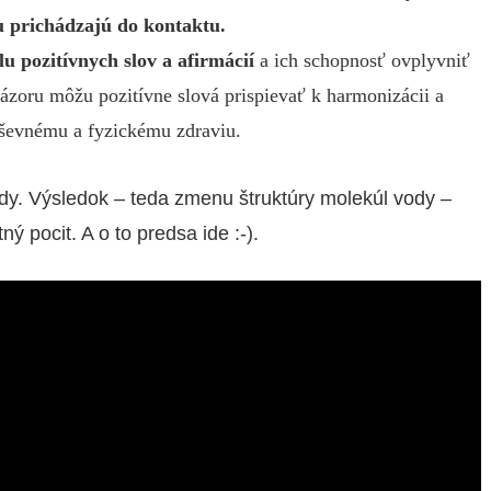
ou prichádzajú do kontaktu.
ilu pozitívnych slov a afirmácií
a ich schopnosť ovplyvniť
 názoru môžu pozitívne slová prispievať k harmonizácii a
uševnému a fyzickému zdraviu.
 vody. Výsledok – teda zmenu štruktúry molekúl vody –
ý pocit. A o to predsa ide :-).