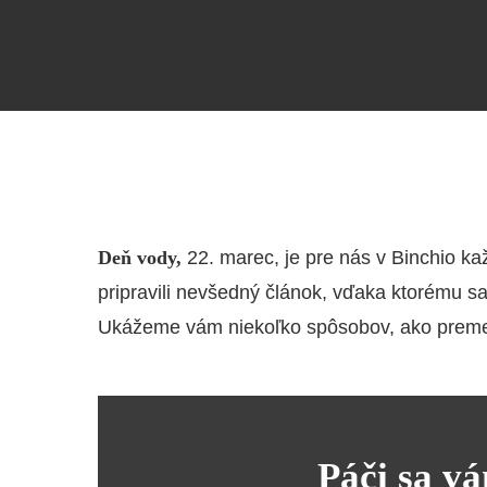
Deň vody,
22. marec, je pre nás v Binchio k
pripravili nevšedný článok, vďaka ktorému s
Ukážeme vám niekoľko spôsobov, ako premeni
Páči sa v