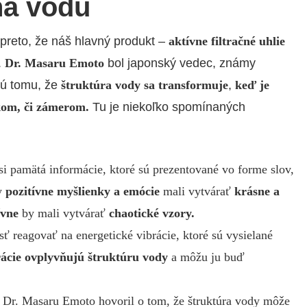
na vodu
 preto, že náš hlavný produkt –
aktívne filtračné uhlie
.
Dr. Masaru Emoto
bol japonský vedec, známy
jú tomu, že
štruktúra vody sa transformuje
,
keď je
kom, či zámerom.
Tu je niekoľko spomínaných
si pamätá informácie, ktoré sú prezentované vo forme slov,
by
pozitívne myšlienky a emócie
mali vytvárať
krásne a
ívne
by mali vytvárať
chaotické vzory.
 reagovať na energetické vibrácie, ktoré sú vysielané
rácie ovplyvňujú štruktúru vody
a môžu ju buď
Dr. Masaru Emoto hovoril o tom, že štruktúra vody môže