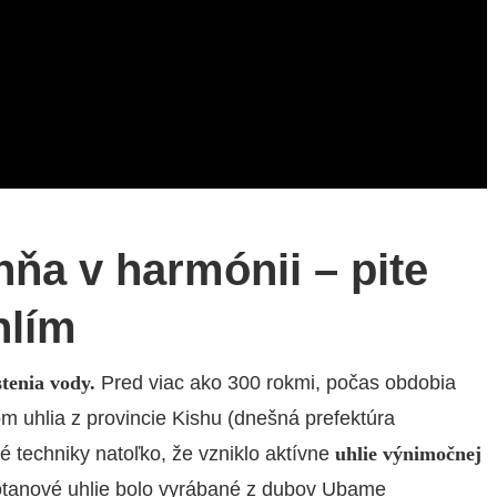
ňa v harmónii – pite
hlím
stenia vody.
Pred viac ako 300 rokmi, počas obdobia
 uhlia z provincie Kishu (dnešná prefektúra
 techniky natoľko, že vzniklo aktívne
uhlie výnimočnej
tanové uhlie bolo vyrábané z dubov Ubame