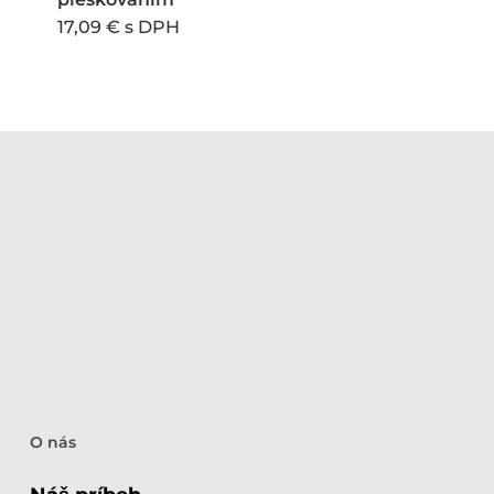
17,09
€
s DPH
O nás