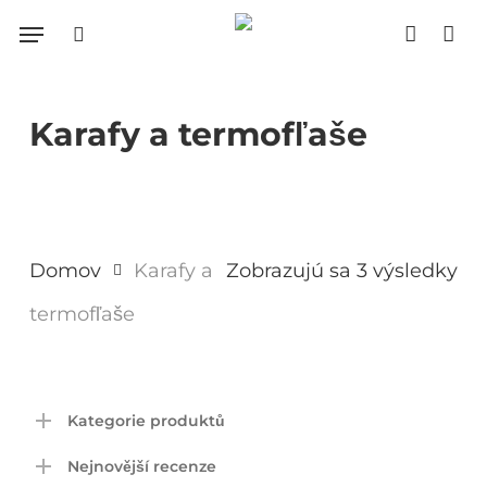
Skip
Menu
search
accoun
to
Close
Cart
Cart
main
content
Karafy a termofľaše
Domov
Karafy a
Zobrazujú sa 3 výsledky
termofľaše
Kategorie produktů
Nejnovější recenze