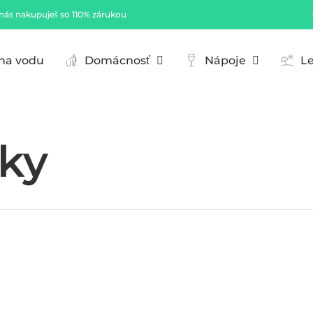
nás nakupuješ so 110% zárukou
Cart
 na vodu
Domácnosť
Nápoje
Le
rky