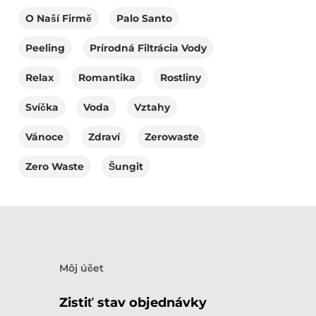
O Naší Firmě
Palo Santo
Peeling
Prírodná Filtrácia Vody
Relax
Romantika
Rostliny
Svíčka
Voda
Vztahy
Vánoce
Zdraví
Zerowaste
Zero Waste
Šungit
Môj účet
Zistiť stav objednávky