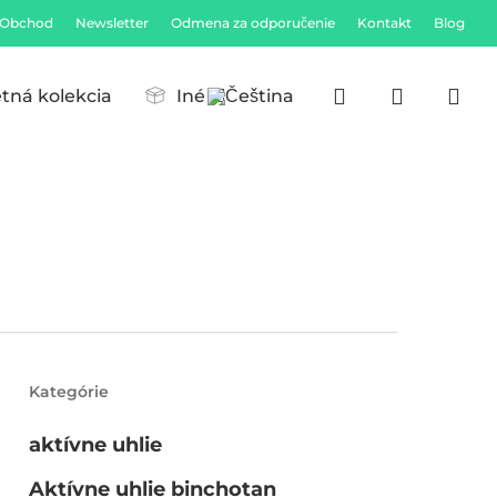
Obchod
Newsletter
Odmena za odporučenie
Kontakt
Blog
Close
Cart
search
account
tná kolekcia
Iné
Kategórie
aktívne uhlie
Aktívne uhlie binchotan