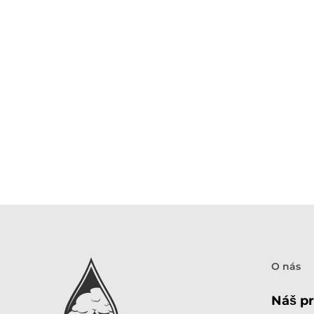
darčeky od Binchio
O nás
Náš pr