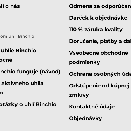
li o nás
Odmena za odporúčan
Darček k objednávke
110 % záruka kvality
nom uhlí Binchio
Doručenie, platby a dal
 uhlie Binchio
Všeobecné obchodné
očné
podmienky
nchio funguje (návod)
Ochrana osobných úd
 aktívneho uhlia
Odstúpenie od kúpnej
o
zmluvy
otázky o uhlí Binchio
Kontaktné údaje
Objednávky