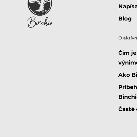
Napísa
Blog
O aktív
Čím je
výnim
Ako Bi
Príbeh
Binchi
Časté 