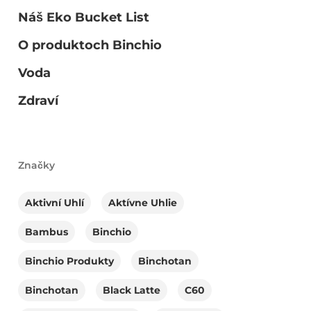
Náš Eko Bucket List
O produktoch Binchio
Voda
Zdraví
Značky
Aktivní Uhlí
Aktívne Uhlie
Bambus
Binchio
Binchio Produkty
Binchotan
Binchotan
Black Latte
C60