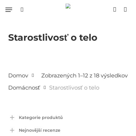
Skip
Menu
search
accoun
to
Close
Cart
Cart
main
content
Starostlivosť o telo
Domov
Zobrazených 1–12 z 18 výsledkov
Domácnosť
Starostlivosť o telo
Kategorie produktů
Nejnovější recenze