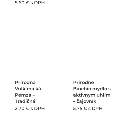
5,60
€
s DPH
produkt
má
viacero
variantov
Možnosti
si
môžete
vybrať
na
Prírodná
Prírodné
stránke
Vulkanická
Binchio mydlo s
Pemza –
aktívnym uhlím
produktu
Tradičná
– čajovník
2,70
€
s DPH
5,75
€
s DPH