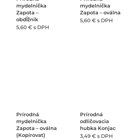
mydelnička
mydelnička
Zapota –
Zapota – oválna
obdĺžnik
5,60
€
s DPH
5,60
€
s DPH
Prírodná
Prírodná
mydelnička
odličovacia
Zapota – oválna
hubka Konjac
(Kopírovat)
Tento
3,49
€
s DPH