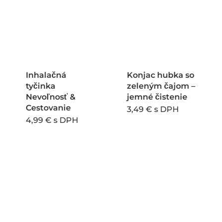
Inhalačná
Konjac hubka so
tyčinka
zeleným čajom –
Nevoľnosť &
jemné čistenie
Cestovanie
3,49
€
s DPH
4,99
€
s DPH