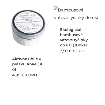
Ekologické
bambusové
vatové tyčinky
do uší (200ks)
2,50
€
s DPH
Aktívne uhlie v
prášku Anaé (30
g)
4,99
€
s DPH