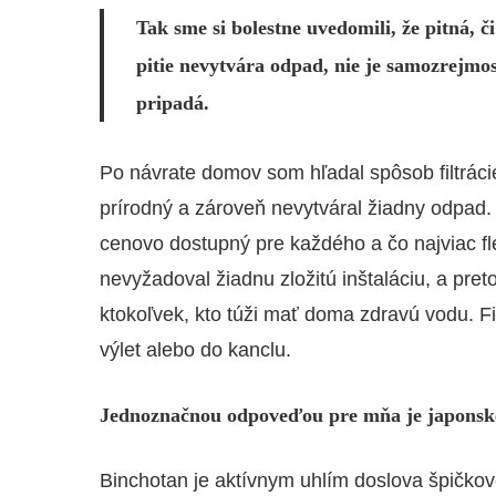
Tak sme si bolestne uvedomili, že pitná, č
pitie nevytvára odpad, nie je samozrejmo
pripadá.
Po návrate domov som hľadal spôsob filtrác
prírodný a zároveň nevytváral žiadny odpad. T
cenovo dostupný pre každého a čo najviac flexi
nevyžadoval žiadnu zložitú inštaláciu, a pret
ktokoľvek, kto túži mať doma zdravú vodu. Fi
výlet alebo do kanclu.
Jednoznačnou odpoveďou pre mňa je japonské
Binchotan je aktívnym uhlím doslova špičkov