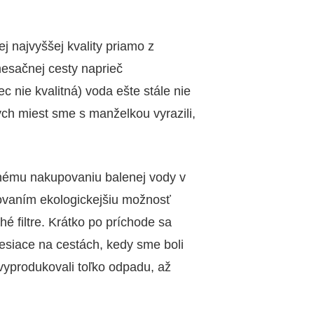
ej najvyššej kvality priamo z
esačnej cesty naprieč
c nie kvalitná) voda ešte stále nie
ch miest sme s manželkou vyrazili,
nému nakupovaniu balenej vody v
tovaním ekologickejšiu možnosť
hé filtre. Krátko po príchode sa
mesiace na cestách, kedy sme boli
vyprodukovali toľko odpadu, až