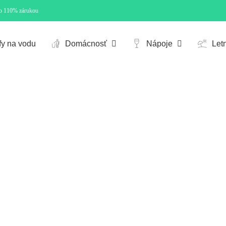
so 110% zárukou
Cart
fy na vodu
Domácnosť
Nápoje
Let