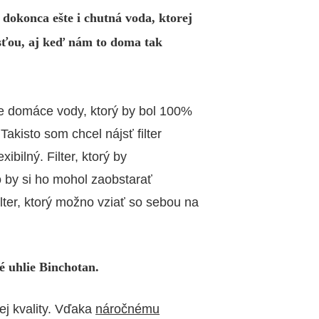
i dokonca ešte i chutná voda, ktorej
sťou, aj keď nám to doma tak
ie domáce vody, ktorý by bol 100%
akisto som chcel nájsť filter
bilný. Filter, ktorý by
o by si ho mohol zaobstarať
lter, ktorý možno vziať so sebou na
 uhlie Binchotan.
ej kvality. Vďaka
náročnému