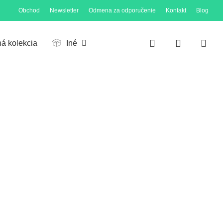
Obchod
Newsletter
Odmena za odporučenie
Kontakt
Blog
Close
Cart
search
account
ná kolekcia
Iné