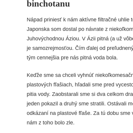
binchotanu
Nápad priniesť k nám aktívne filtračné uhlie t
Japonska som dostal po návrate z niekoľkom
Juhovýchodnou Áziou. V Ázii pitná (a už vôbe
je samozrejmosťou. Čím ďalej od preľudnený
tým cennejšia pre nás pitná voda bola.
Keďže sme sa chceli vyhnúť niekoľkomesač
plastových fľašiach, hľadali sme pred vyces
pitia vody. Zaobstarali sme si dva celkom dra
jeden pokazil a druhý sme stratili. Ostávali 
odkázaní na plastové fľaše. Za tú dobu sme 
nám z toho bolo zle.