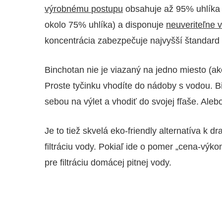
výrobnému postupu
obsahuje až 95% uhlíka (
okolo 75% uhlíka) a disponuje
neuveriteľne 
koncentrácia zabezpečuje najvyšší štandard f
Binchotan nie je viazaný na jedno miesto (ako
Proste tyčinku vhodíte do nádoby s vodou. B
sebou na výlet a vhodiť do svojej fľaše. Alebo
Je to tiež skvelá eko-friendly alternatíva k
filtráciu vody. Pokiaľ ide o pomer „cena-výk
pre filtráciu domácej pitnej vody.