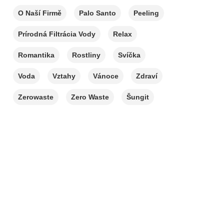
O Naší Firmě
Palo Santo
Peeling
Prírodná Filtrácia Vody
Relax
Romantika
Rostliny
Svíčka
Voda
Vztahy
Vánoce
Zdraví
Zerowaste
Zero Waste
Šungit