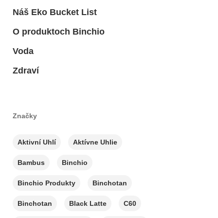
Náš Eko Bucket List
O produktoch Binchio
Voda
Zdraví
Značky
Aktivní Uhlí
Aktívne Uhlie
Bambus
Binchio
Binchio Produkty
Binchotan
Binchotan
Black Latte
C60