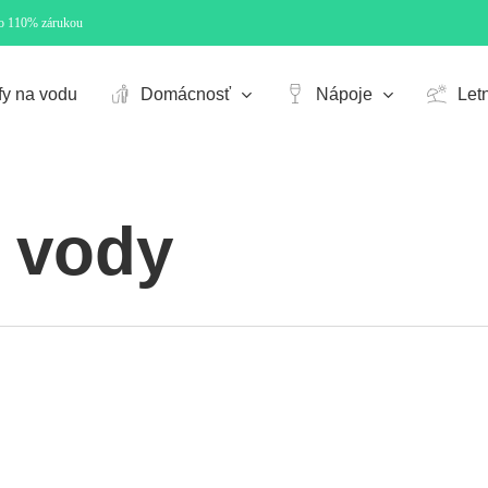
so 110% zárukou
Cart
fy na vodu
Domácnosť
Nápoje
Let
é vody