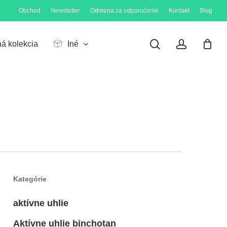
Obchod
Newsletter
Odmena za odporučenie
Kontakt
Blog
Close
Cart
search
account
ná kolekcia
Iné
Kategórie
aktívne uhlie
Aktívne uhlie binchotan