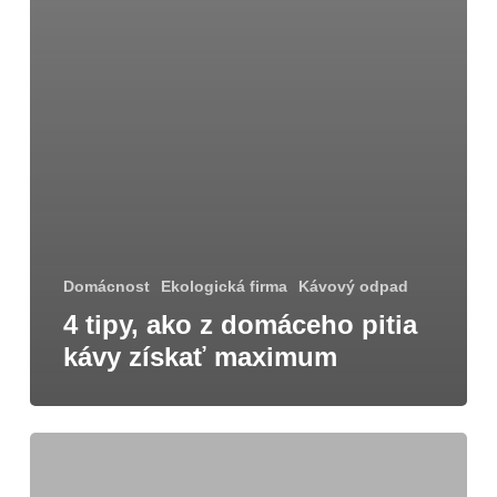
Domácnost
Ekologická firma
Kávový odpad
4 tipy, ako z domáceho pitia
kávy získať maximum
Prečo
nevyhadzovať