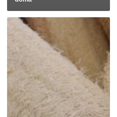
Lufa
podľa
našich
skúseností:
5
úžasných
výhod
tejto
prírodnej
umývacej
špongie