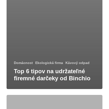
Domácnost
Ekologická firma
Kávový odpad
Top 6 tipov na udržateľné
firemné darčeky od Binchio
4
tipy,