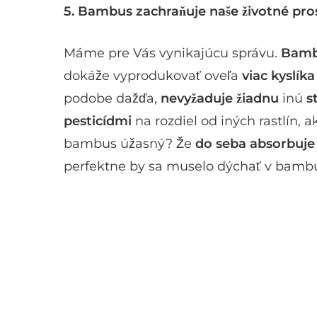
5.
Bambus zachraňuje naše životné pro
Máme pre Vás vynikajúcu správu.
Bambu
dokáže vyprodukovať oveľa
viac kyslík
podobe dažďa,
nevyžaduje žiadnu
inú
st
pesticídmi
na rozdiel od iných rastlín,
bambus úžasný? Že
do seba absorbuje
perfektne by sa muselo dýchať v bamb