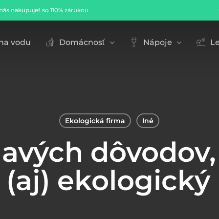
nás nakupuješ so 110% zárukou
Cart
 na vodu
Domácnosť
Nápoje
Le
Ekologická firma
Iné
avých dôvodov,
(aj) ekologický 