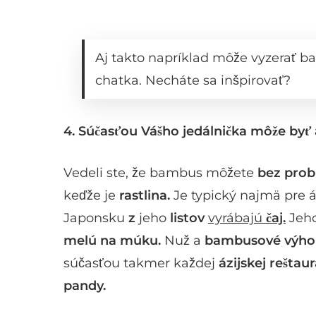
Aj takto napríklad môže vyzerať 
chatka. Necháte sa inšpirovať?
4.
Súčasťou Vášho jedálnička môže byť
Vedeli ste, že bambus môžete
bez pro
keďže je
rastlina.
Je typický najmä pre áz
Japonsku
z
jeho
listov
vyrábajú
čaj.
Jeh
melú na múku.
Nuž a
bambusové výh
súčasťou takmer každej
ázijskej reštau
pandy.