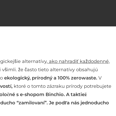
ickejšie alternatívy,
ako nahradiť každodenné,
 si všimli. že často tieto alternatívy obsahujú
ho
ekologický, prírodný a 100% zerowaste.
V
vostí,
ktoré o tomto zázraku prírody potrebujete
oločné s e-shopom
Binchio.
A taktiež
ducho “zamilovaní”. Je podľa nás jednoducho