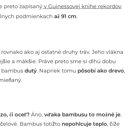
e preto zapísaný
v Guinessovej knihe rekordov
.
eálnych podmienkach
až 91 cm
.
ovnako ako aj ostatné druhy tráv. Jeho vlákna
ejšie a mäkšie. Práve preto sme si dlhú dobu
šak bambus
dutý
. Napriek tomu
pôsobí ako drevo
,
mieňaný.
zo, či oceľ?
Áno,
vďaka bambusu to možné je
.
účelové. Bambus totižto
nepohlcuje teplo
, čiže