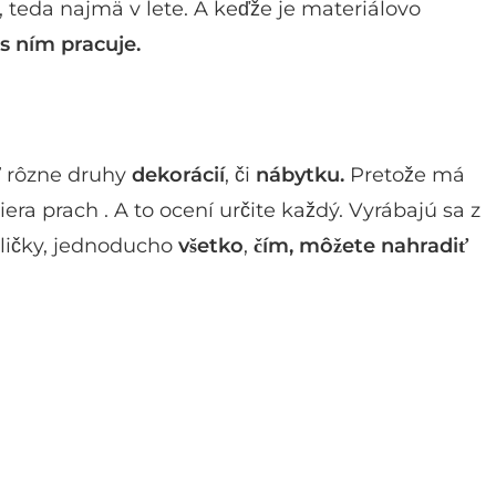
, teda najmä v lete. A keďže je materiálovo
s ním pracuje.
ť rôzne druhy
dekorácií
, či
nábytku.
Pretože má
era prach . A to ocení určite každý. Vyrábajú sa z
toličky, jednoducho
všetko
,
čím, môžete nahradiť