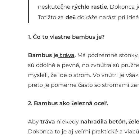
neskutočne
rýchlo rastie
. Dokonca j
Totižto za
deň
dokáže narásť pri id
1.
Čo to vlastne bambus je?
Bambus je
tráva
.
Má podzemné stonky, r
sú odolné a pevné, no zvnútra sú pružn
mysleli, že ide o strom. Vo vnútri je v
preto je pomerne často so stromami za
2.
Bambus ako železná oceľ.
Aby
tráva
niekedy
nahradila betón, žele
Dokonca to je aj veľmi praktické a viac