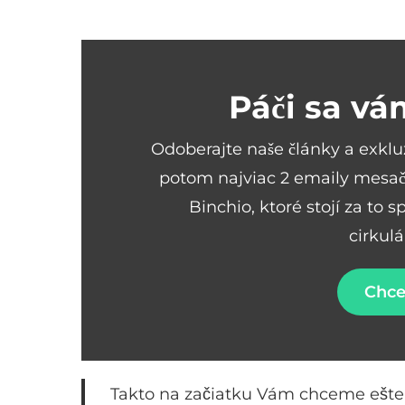
Páči sa vá
Odoberajte naše články a exkl
potom najviac 2 emaily mesač
Binchio, ktoré stojí za to 
cirkul
Chce
Takto na začiatku Vám chceme ešte