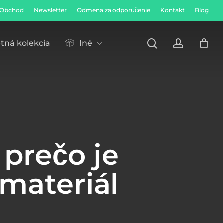
Obchod
Newsletter
Odmena za odporučenie
Kontakt
Blog
Close
Cart
search
accoun
tná kolekcia
Iné
 prečo je
materiál