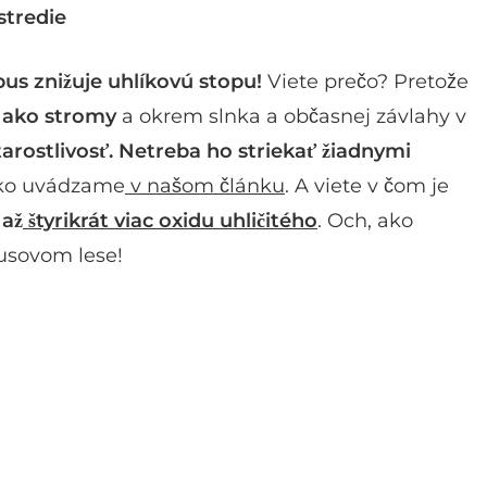
stredie
s znižuje uhlíkovú stopu!
Viete prečo? Pretože
a ako stromy
a okrem slnka a občasnej závlahy v
arostlivosť.
Netreba ho striekať žiadnymi
 ako uvádzame
v našom článku
. A viete v čom je
 až
štyrikrát viac oxidu uhličitého
. Och, ako
usovom lese!