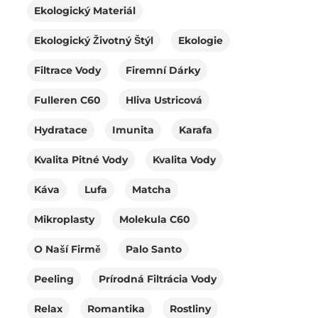
Ekologický Materiál
Ekologický Životný Štýl
Ekologie
Filtrace Vody
Firemní Dárky
Fulleren C60
Hliva Ustricová
Hydratace
Imunita
Karafa
Kvalita Pitné Vody
Kvalita Vody
Káva
Lufa
Matcha
Mikroplasty
Molekula C60
O Naší Firmě
Palo Santo
Peeling
Prírodná Filtrácia Vody
Relax
Romantika
Rostliny