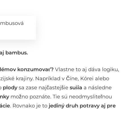
bambusová
 aj bambus.
blémov konzumovať?
Vlastne to aj dáva logiku,
ijské krajiny. Napríklad v Číne, Kórei alebo
o
plody
sa zase najčastejšie
sušia
a následne
onky
možno poznáte. Tie sú neodmysliteľnou
rácie
. Rovnako je to
jediný druh potravy aj pre