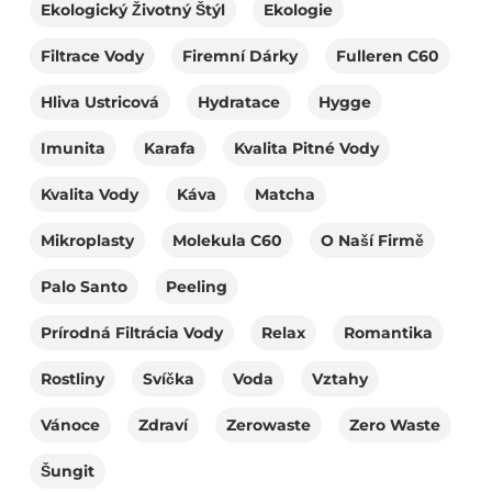
Ekologický Životný Štýl
Ekologie
Filtrace Vody
Firemní Dárky
Fulleren C60
Hliva Ustricová
Hydratace
Hygge
Imunita
Karafa
Kvalita Pitné Vody
Kvalita Vody
Káva
Matcha
Mikroplasty
Molekula C60
O Naší Firmě
Palo Santo
Peeling
Prírodná Filtrácia Vody
Relax
Romantika
Rostliny
Svíčka
Voda
Vztahy
Vánoce
Zdraví
Zerowaste
Zero Waste
Šungit