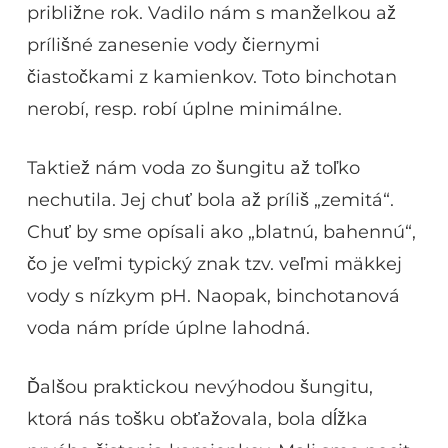
približne rok. Vadilo nám s manželkou až
prílišné zanesenie vody čiernymi
čiastočkami z kamienkov. Toto binchotan
nerobí, resp. robí úplne minimálne.
Taktiež nám voda zo šungitu až toľko
nechutila. Jej chuť bola až príliš „zemitá“.
Chuť by sme opísali ako „blatnú, bahennú“,
čo je veľmi typický znak tzv. veľmi mäkkej
vody s nízkym pH. Naopak, binchotanová
voda nám príde úplne lahodná.
Ďalšou praktickou nevýhodou šungitu,
ktorá nás tošku obťažovala, bola dĺžka