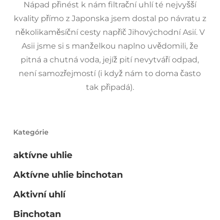
Nápad přinést k nám filtrační uhlí té nejvyšší
kvality přímo z Japonska jsem dostal po návratu z
několikaměsíční cesty napříč Jihovýchodní Asií. V
Asii jsme si s manželkou naplno uvědomili, že
pitná a chutná voda, jejíž pití nevytváří odpad,
není samozřejmostí (i když nám to doma často
tak připadá).
Kategórie
aktívne uhlie
Aktívne uhlie binchotan
Aktivní uhlí
Binchotan