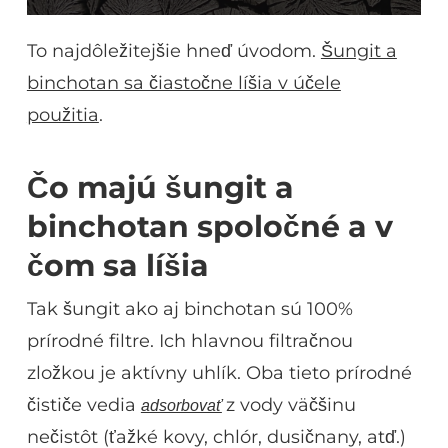
To najdôležitejšie hneď úvodom.
Šungit a
binchotan sa čiastočne líšia v účele
použitia
.
Čo majú šungit a
binchotan spoločné a v
čom sa líšia
Tak šungit ako aj binchotan sú 100%
prírodné filtre. Ich hlavnou filtračnou
zložkou je aktívny uhlík. Oba tieto prírodné
čističe vedia
z vody väčšinu
adsorbovať
nečistôt (ťažké kovy, chlór, dusičnany, atď.)