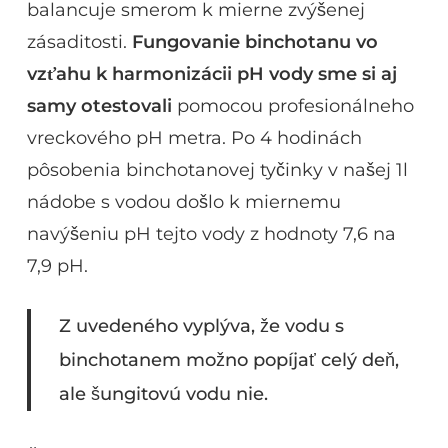
balancuje smerom k mierne zvýšenej
zásaditosti.
Fungovanie binchotanu vo
vzťahu k
harmonizácii pH vody sme si aj
samy otestovali
pomocou profesionálneho
vreckového pH metra. Po 4 hodinách
pôsobenia binchotanovej tyčinky v našej 1l
nádobe s vodou došlo k miernemu
navýšeniu pH tejto vody z hodnoty 7,6 na
7,9 pH.
Z uvedeného vyplýva, že vodu s
binchotanem možno popíjať celý deň,
ale šungitovú vodu nie.