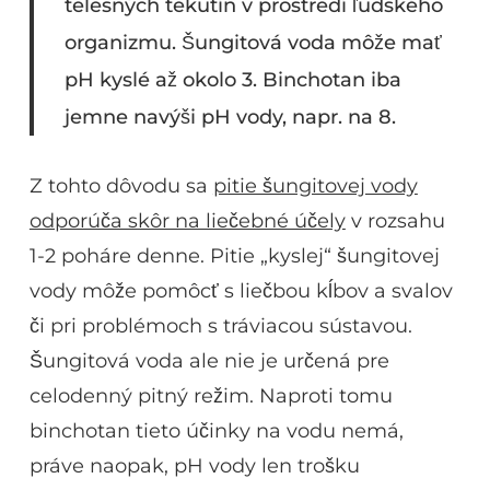
telesných tekutín v prostredí ľudského
organizmu. Šungitová voda môže mať
pH kyslé až okolo 3. Binchotan iba
jemne navýši pH vody, napr. na 8.
Z tohto dôvodu sa
pitie šungitovej vody
odporúča skôr na liečebné účely
v rozsahu
1-2 poháre denne. Pitie „kyslej“ šungitovej
vody môže pomôcť s liečbou kĺbov a svalov
či pri problémoch s tráviacou sústavou.
Šungitová voda ale nie je určená pre
celodenný pitný režim. Naproti tomu
binchotan tieto účinky na vodu nemá,
práve naopak, pH vody len trošku