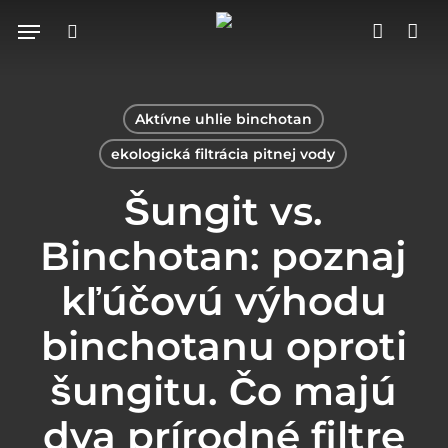
Skip
Menu
search
accoun
to
Close
Cart
Cart
main
content
Aktívne uhlie binchotan
ekologická filtrácia pitnej vody
Šungit vs.
Binchotan: poznaj
kľúčovú výhodu
binchotanu oproti
šungitu. Čo majú
dva prírodné filtre