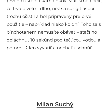
prvého čistenia kamienkov. Mali sme pocit,
že trvalo veľmi dlho, než sa šungit aspoň
trochu očistil a bol pripravený pre prvé
použitie – napríklad niekoľko dní. Toho sa s
binchotanem nemusíte obávať – ​​stačí ho
opláchnuť 10 sekúnd pod tečúcou vodou a
potom už len vyvariť a nechať uschnúť.
Milan Suchý