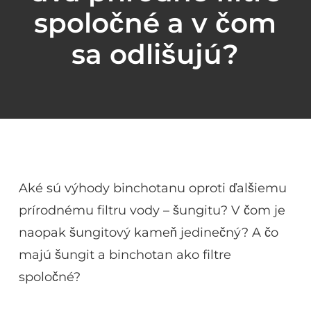
spoločné a v čom
sa odlišujú?
Aké sú výhody binchotanu oproti ďalšiemu
prírodnému filtru vody – šungitu? V čom je
naopak šungitový kameň jedinečný? A čo
majú šungit a binchotan ako filtre
spoločné?