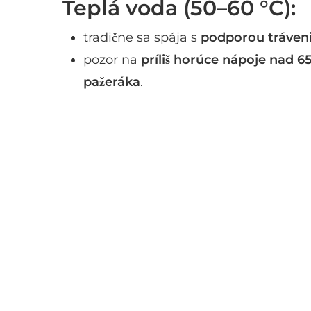
Teplá voda (50–60 °C):
tradične sa spája s
podporou tráven
pozor na
príliš horúce nápoje nad 6
pažeráka
.