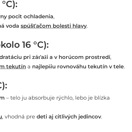
°C):
vny pocit ochladenia
,
ná voda
spúšťačom bolesti hlavy
.
olo 16 °C):
ratáciu pri záťaži a v horúcom prostredí
,
em tekutín
a
najlepšiu rovnováhu tekutín v tele
.
):
im
– telo ju absorbuje rýchlo, lebo je blízka
u
, vhodná pre
deti aj citlivých jedincov
.