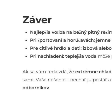
Záver
Najlepšia voľba na bežný pitný reži
Pri športovaní a horúčavách:
jemne 
Pre citlivé hrdlo a deti:
izbová alebo
Pri nachladení:
teplejšia voda
môže p
Ak sa vám teda zdá, že
extrémne chlad
sami. Vaše riešenie – nechať ju postáť a
odborníkov
.