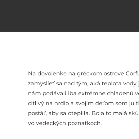
Na dovolenke na gréckom ostrove Corfu
zamyslieť sa nad tým, aká teplota vody j
nám podávali iba extrémne chladenú vod
citlivý na hrdlo a svojim deťom som ju 
postáť, aby sa oteplila. Bola to malá s
vo vedeckých poznatkoch.