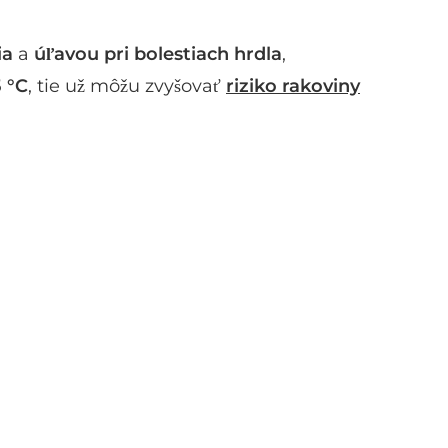
ia
a
úľavou pri bolestiach hrdla
,
5 °C
, tie už môžu zvyšovať
riziko rakoviny