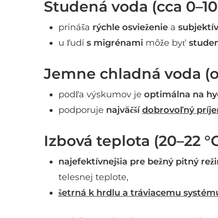
Studená voda (cca 0–10 
prináša
rýchle osvieženie
a
subjektí
u ľudí
s migrénami
môže byť
stude
Jemne chladná voda (ok
podľa výskumov je
optimálna na hyd
podporuje
najväčší
dobrovoľný príj
Izbová teplota (20–22 °C
najefektívnejšia pre bežný pitný rež
telesnej teplote,
šetrná k hrdlu a tráviacemu systém