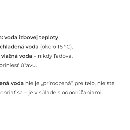
m:
voda izbovej teploty
.
chladená voda
(okolo 16 °C).
 vlažná voda
– nikdy ľadová.
riniesť úľavu.
ená voda
nie je „prirodzená“ pre telo, nie ste
 ohriať sa – je v súlade s odporúčaniami