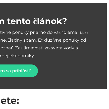
m tento článok?
uzívne ponuky priamo do vášho emailu. A
ne, žiadny spam. Exkluzívne ponuky od
spoznať. Zaujímavosti zo sveta vody a
árnej ekonomiky.
m sa prihlásiť
ete: