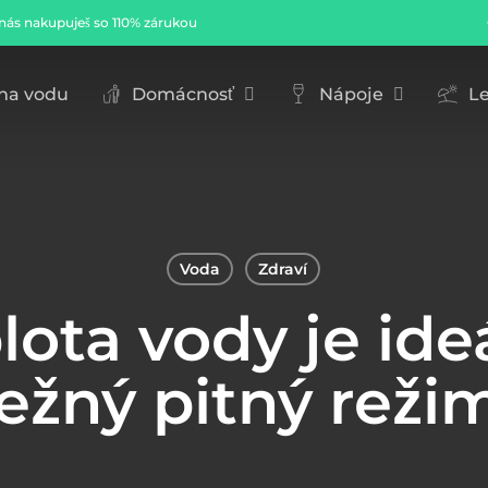
nás nakupuješ so 110% zárukou
Cart
 na vodu
Domácnosť
Nápoje
Le
Voda
Zdraví
lota vody je ide
ežný pitný reži