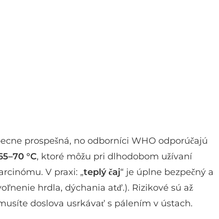
becne prospešná, no odborníci WHO odporúčajú
65–70 °C
, ktoré môžu pri dlhodobom užívaní
arcinómu. V praxi: „
teplý čaj
“ je úplne bezpečný a
oľnenie hrdla, dýchania atď.). Rizikové sú až
 musíte doslova usrkávať s pálením v ústach.