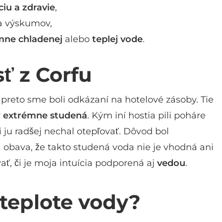
ciu a zdravie
,
 výskumov,
mne chladenej
alebo
teplej vode
.
ť z Corfu
, preto sme boli odkázaní na hotelové zásoby. Tie
y
extrémne studená
. Kým iní hostia pili poháre
i ju radšej nechal otepľovať. Dôvod bol
 obava, že takto studená voda nie je vhodná ani
ať, či je moja intuícia podporená aj
vedou
.
 teplote vody?