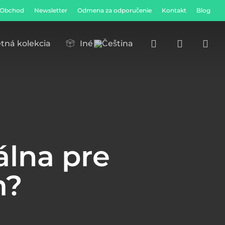
Obchod
Newsletter
Odmena za odporučenie
Kontakt
Blog
Close
Cart
search
account
tná kolekcia
Iné
álna pre
m?