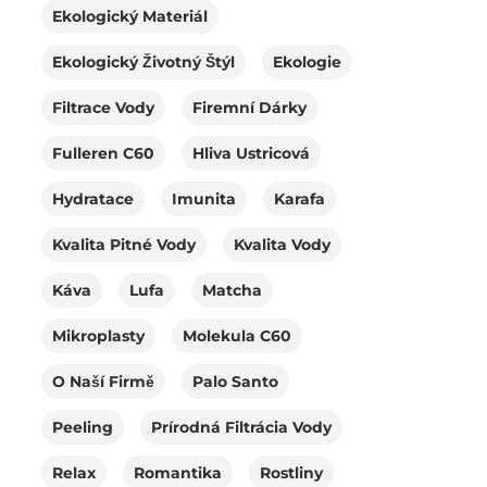
Ekologický Materiál
Ekologický Životný Štýl
Ekologie
Filtrace Vody
Firemní Dárky
Fulleren C60
Hliva Ustricová
Hydratace
Imunita
Karafa
Kvalita Pitné Vody
Kvalita Vody
Káva
Lufa
Matcha
Mikroplasty
Molekula C60
O Naší Firmě
Palo Santo
Peeling
Prírodná Filtrácia Vody
Relax
Romantika
Rostliny