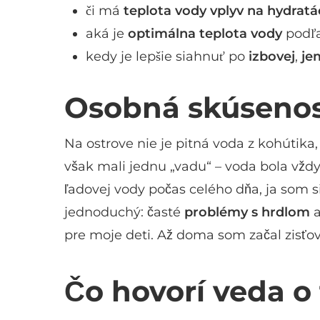
či má
teplota vody vplyv na hydratá
aká je
optimálna teplota vody
podľa
kedy je lepšie siahnuť po
izbovej
,
je
Osobná skúsenos
Na ostrove nie je pitná voda z kohútika
však mali jednu „vadu“ – voda bola vžd
ľadovej vody počas celého dňa, ja som s
jednoduchý: časté
problémy s hrdlom
a
pre moje deti. Až doma som začal zisťov
Čo hovorí veda o