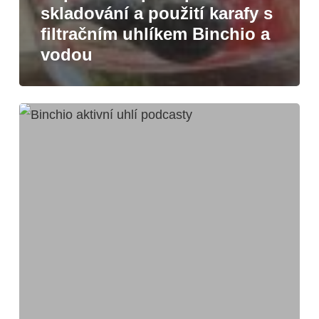
skladování a použití karafy s
filtračním uhlíkem Binchio a
vodou
Příběh
značky
Binchio
a
CEO
Milana
Suchého
v
podcastech
Envirocast