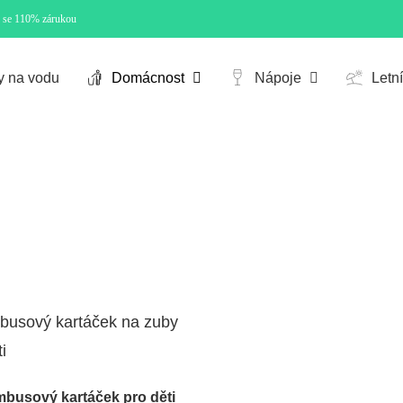
e se 110% zárukou
Cart
y na vodu
Domácnost
Nápoje
Letn
busový kartáček pro děti