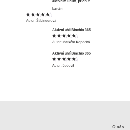
aktivním uhlím, příchuť
banán
Hodnocení
Autor: Štibingerová
5
z 5
Aktivní uhlí Binchio 365
Hodnocení
Autor: Markéta Kopecká
5
z 5
Aktivní uhlí Binchio 365
Hodnocení
Autor: Ľudovít
5
z 5
O nás