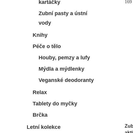
16
kartáčky
Zubní pasty a ústní
vody
Knihy
Péče o tělo
Houby, pemzy a lufy
Mýdla a mýdlenky
Veganské deodoranty
Relax
Tablety do myčky
Brčka
Zub
Letní kolekce
akt