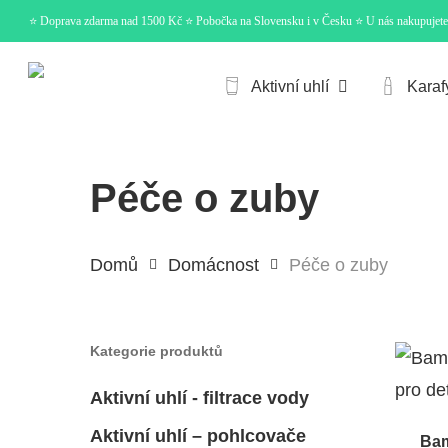
Skip
⭐ Doprava zdarma nad 1500 Kč ⭐ Pobočka na Slovensku i v Česku ⭐ U nás nakupujet
to
main
Aktivní uhlí
Karaf
content
Hit enter to search or ESC to close
Péče o zuby
Domů
Domácnost
Péče o zuby
Kategorie produktů
Aktivní uhlí - filtrace vody
Aktivní uhlí – pohlcovače
Bam