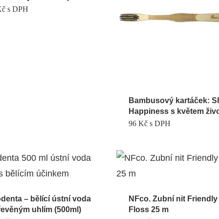
Kč
s DPH
Bambusový kartáček: S
Happiness s květem živ
96
Kč
s DPH
denta – bělící ústní voda
NFco. Zubní nit Friendly
řevěným uhlím (500ml)
Floss 25 m