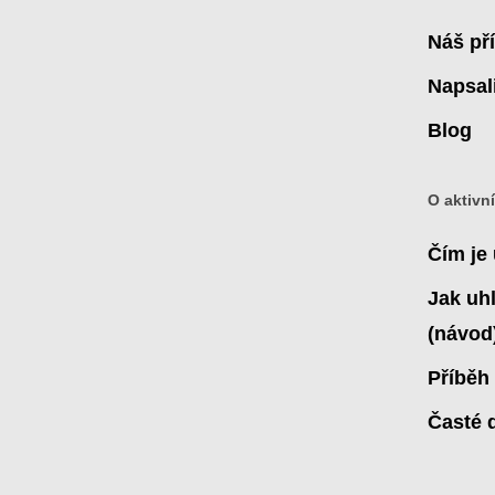
Náš př
Napsal
Blog
O aktivn
Čím je 
Jak uhl
(návod
Příběh 
Časté 