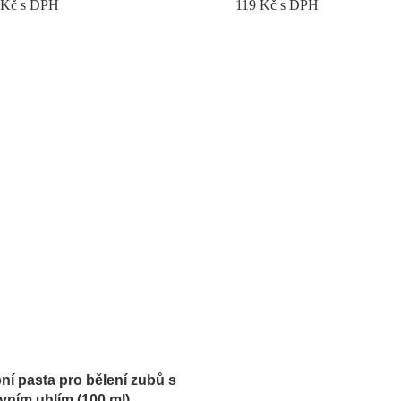
9
Kč
s DPH
119
Kč
s DPH
ní pasta pro bělení zubů s
ivním uhlím (100 ml)