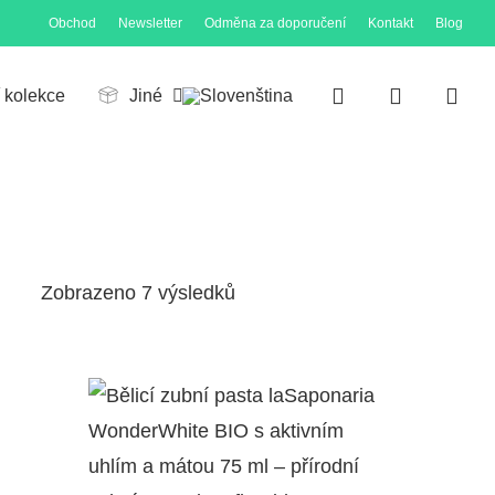
Obchod
Newsletter
Odměna za doporučení
Kontakt
Blog
Close
Cart
search
account
í kolekce
Jiné
Zobrazeno 7 výsledků