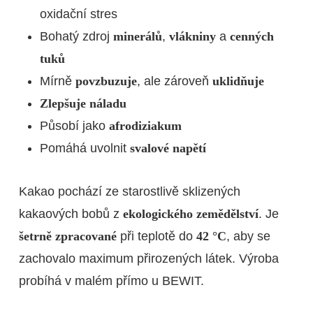
oxidační stres
Bohatý zdroj
minerálů
,
vlákniny
a
cenných
tuků
Mírně
povzbuzuje
, ale zároveň
uklidňuje
Zlepšuje náladu
Působí jako
afrodiziakum
Pomáhá uvolnit
svalové napětí
Kakao pochází ze starostlivě sklizených
kakaových bobů z
ekologického zemědělství
. Je
šetrně zpracované
při teplotě do
42 °C
, aby se
zachovalo maximum přirozených látek. Výroba
probíhá v malém přímo u BEWIT.