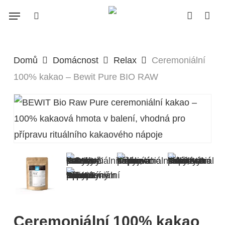
Skip
Menu
search
account
to
Close
Cart
Cart
main
content
Domů
Domácnost
Relax
Ceremoniální
100% kakao – Bewit Pure BIO RAW
Ceremoniální 100% kakao