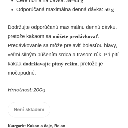
Ceremoniálna dávka:
34–44 g
Odporúčaná maximálna denná dávka:
50 g
Dodržujte odporúčanú maximálnu dennú dávku,
pretože kakaom sa
môžete predávkovať
.
Predávkovanie sa môže prejaviť bolesťou hlavy,
veľmi silným búšením srdca a trasom rúk. Pri pití
kakaa
dodržiavajte pitný režim
, pretože je
močopudné.
Hmotnost:
200g
Není skladem
Kakao a čaje
Relax
Kategorie:
,