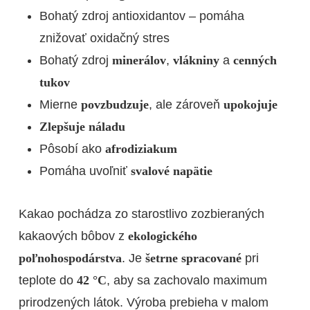
Bohatý zdroj antioxidantov – pomáha
znižovať oxidačný stres
Bohatý zdroj
minerálov
,
vlákniny
a
cenných
tukov
Mierne
povzbudzuje
, ale zároveň
upokojuje
Zlepšuje náladu
Pôsobí ako
afrodiziakum
Pomáha uvoľniť
svalové napätie
Kakao pochádza zo starostlivo zozbieraných
kakaových bôbov z
ekologického
poľnohospodárstva
. Je
šetrne spracované
pri
teplote do
42 °C
, aby sa zachovalo maximum
prirodzených látok. Výroba prebieha v malom