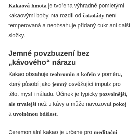
Kakaová hmota
je tvořena výhradně pomletými
kakaovými boby. Na rozdíl od
čokolády
není
temperovaná a neobsahuje přidaný cukr ani další
složky.
Jemné povzbuzení bez
„kávového“ nárazu
Kakao obsahuje
teobromin
a
kofein
v poměru,
který působí jako
jemný
osvěžující impulz pro
tělo, mysl i náladu. Účinek je typicky
pozvolnější,
ale trvalejší
než u kávy a může navozovat
pokoj
a
uvolněnou bdělost
.
Ceremoniální kakao je určené pro
meditační