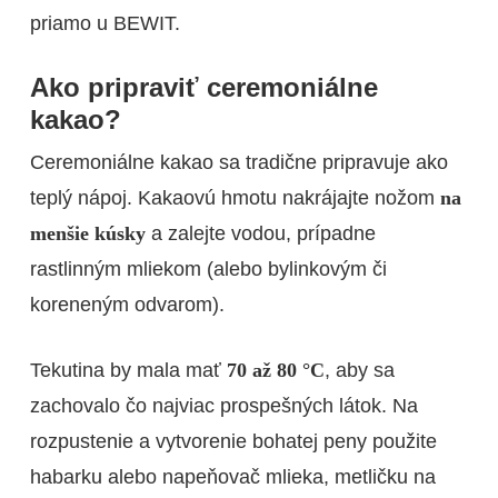
priamo u BEWIT.
Ako pripraviť ceremoniálne
kakao?
Ceremoniálne kakao sa tradične pripravuje ako
teplý nápoj. Kakaovú hmotu nakrájajte nožom
na
menšie kúsky
a zalejte vodou, prípadne
rastlinným mliekom (alebo bylinkovým či
koreneným odvarom).
Tekutina by mala mať
70 až 80 °C
, aby sa
zachovalo čo najviac prospešných látok. Na
rozpustenie a vytvorenie bohatej peny použite
habarku alebo napeňovač mlieka, metličku na