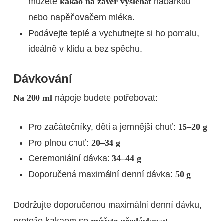
můžete
kakao na závěr vyšlehat
habarkou
nebo napěňovačem mléka.
Podávejte teplé a vychutnejte si ho pomalu,
ideálně v klidu a bez spěchu.
Dávkování
Na 200 ml
nápoje budete potřebovat:
Pro začátečníky, děti a jemnější chuť:
15–20 g
Pro plnou chuť:
20–34 g
Ceremoniální dávka:
34–44 g
Doporučená maximální denní dávka:
50 g
Dodržujte doporučenou maximální denní dávku,
protože kakaem se
můžete předávkovat
.