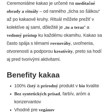
Ceremoniálne kakao je určené na
meditačné
obrady a rituály
– od ranného „ticha so šálkou“
až po kakaové kruhy. Rituál môžete prežiť v
kolektíve aj sami, dôležité je „
tu a teraz
“ a
vedomý prístup
ku každému okamihu. Kakao sa
často spája s témami
rovnováhy
, uvoľnenia,
otvorenosti a podporou
kreativity
, preto sa hodí
aj pred tvorivými aktivitami.
Benefity kakaa
100%
čistý
a
prírodný
produkt v
bio
kvalite
Bez syntetických prísad
, farbív, aróm a
konzervantov
Vhodné pre
vegánov