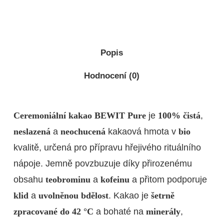
Popis
Hodnocení (0)
Ceremoniální kakao BEWIT Pure
je
100% čistá
,
neslazená
a
neochucená
kakaová hmota v
bio
kvalitě, určená pro přípravu hřejivého rituálního
nápoje. Jemně povzbuzuje díky přirozenému
obsahu
teobrominu
a
kofeinu
a přitom podporuje
klid
a
uvolněnou bdělost
. Kakao je
šetrně
zpracované do 42 °C
a bohaté na
minerály
,