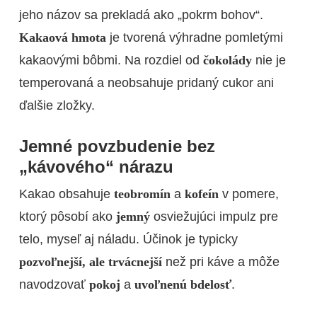
jeho názov sa prekladá ako „pokrm bohov“.
Kakaová hmota
je tvorená výhradne pomletými
kakaovými bôbmi. Na rozdiel od
čokolády
nie je
temperovaná a neobsahuje pridaný cukor ani
ďalšie zložky.
Jemné povzbudenie bez
„kávového“ nárazu
Kakao obsahuje
teobromín
a
kofeín
v pomere,
ktorý pôsobí ako
jemný
osviežujúci impulz pre
telo, myseľ aj náladu. Účinok je typicky
pozvoľnejší, ale trvácnejší
než pri káve a môže
navodzovať
pokoj
a
uvoľnenú bdelosť
.