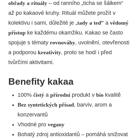
obřady a rituály
– od ranního „ticha se šálkem“
až po kakaové kruhy. Rituál můžete prožít v
kolektivu i sami, důležité je „
tady a teď
“ a
vědomý
přístup
ke každému okamžiku. Kakao se často
spojuje s tématy
rovnováhy
, uvolnění, otevřenosti
a podporou
kreativity
, proto se hodí i před
tvůrčími aktivitami.
Benefity kakaa
100%
čistý
a
přírodní
produkt v
bio
kvalitě
Bez syntetických přísad
, barviv, arom a
konzervantů
Vhodné pro
vegany
Bohatý zdroj antioxidantů – pomáhá snižovat