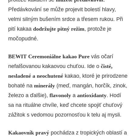
Předávkování se může projevit bolestí hlavy,
velmi silným bušením srdce a třesem rukou. Při
pití kakaa
dodržujte pitný režim
, protože je
močopudné.
BEWIT Ceremoniálne kakao Pure
vás očarí
nefalšovanou kakaovou chuťou. Ide o
čisté,
nesladené a neochutené
kakao, ktoré je prirodzene
bohaté na
minerály
(meď, mangán, horčík, zinok,
železo a ďalšie),
flavonoly
a
antioxidanty
. Hodí
sa na rituálne chvíle, keď chcete spojiť chuťový
zážitok s vedomou pozornosťou k telu aj mysli.
Kakaovník pravý
pochádza z tropických oblastí a