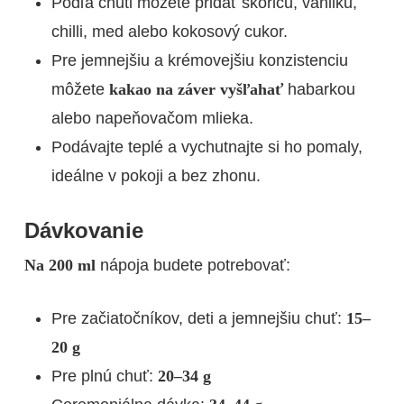
Podľa chuti môžete pridať škoricu, vanilku,
chilli, med alebo kokosový cukor.
Pre jemnejšiu a krémovejšiu konzistenciu
môžete
kakao na záver vyšľahať
habarkou
alebo napeňovačom mlieka.
Podávajte teplé a vychutnajte si ho pomaly,
ideálne v pokoji a bez zhonu.
Dávkovanie
Na 200 ml
nápoja budete potrebovať:
Pre začiatočníkov, deti a jemnejšiu chuť:
15–
20 g
Pre plnú chuť:
20–34 g