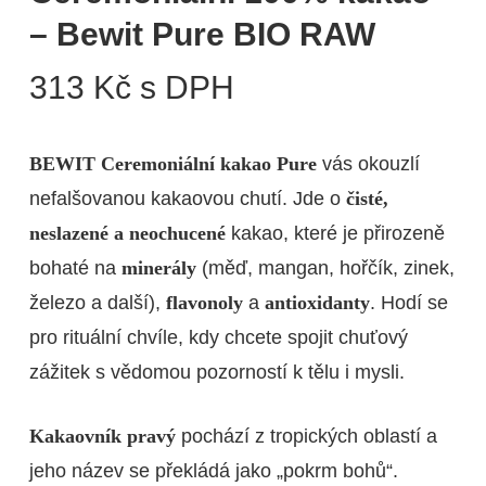
– Bewit Pure BIO RAW
313
Kč
s DPH
BEWIT Ceremoniální kakao Pure
vás okouzlí
nefalšovanou kakaovou chutí. Jde o
čisté,
neslazené a neochucené
kakao, které je přirozeně
bohaté na
minerály
(měď, mangan, hořčík, zinek,
železo a další),
flavonoly
a
antioxidanty
. Hodí se
pro rituální chvíle, kdy chcete spojit chuťový
zážitek s vědomou pozorností k tělu i mysli.
Kakaovník pravý
pochází z tropických oblastí a
jeho název se překládá jako „pokrm bohů“.