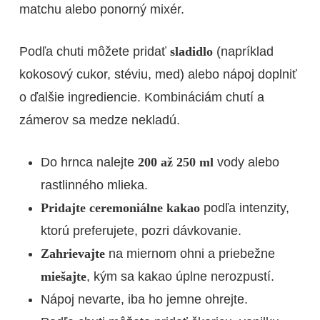
matchu alebo ponorný mixér.
Podľa chuti môžete pridať
sladidlo
(napríklad
kokosový cukor, stéviu, med) alebo nápoj doplniť
o ďalšie ingrediencie. Kombináciám chutí a
zámerov sa medze nekladú.
Do hrnca nalejte
200 až 250 ml
vody alebo
rastlinného mlieka.
Pridajte ceremoniálne kakao
podľa intenzity,
ktorú preferujete, pozri dávkovanie.
Zahrievajte
na miernom ohni a priebežne
miešajte
, kým sa kakao úplne nerozpustí.
Nápoj nevarte, iba ho jemne ohrejte.